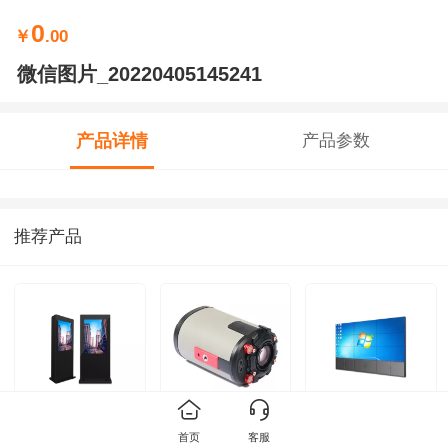
0
￥
.00
微信图片_20220405145241
产品详情
产品参数
推荐产品
户外防水广告机
WRL-UR10直播
液晶拼接屏
首页
客服